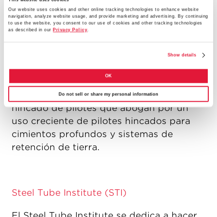
necesitan comunicación con la profesión.
Our website uses cookies and other online tracking technologies to enhance website
navigation, analyze website usage, and provide marketing and advertising. By continuing
to use the website, you consent to our use of cookies and other tracking technologies
as described in our
Privacy Policy
.
Pile Driving Contractors Association
Show details
(PDCA)
OK
La Pile Driving Contractors Association
es una organización de contratistas de
Do not sell or share my personal information
hincado de pilotes que abogan por un
uso creciente de pilotes hincados para
cimientos profundos y sistemas de
retención de tierra.
Steel Tube Institute (STI)
El Steel Tube Institute se dedica a hacer