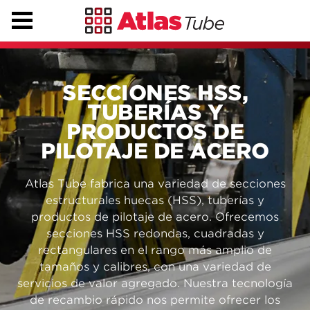
SECCIONES HSS,
TUBERÍAS Y
PRODUCTOS DE
PILOTAJE DE ACERO
Atlas Tube fabrica una variedad de secciones
estructurales huecas (HSS), tuberías y
productos de pilotaje de acero. Ofrecemos
secciones HSS redondas, cuadradas y
rectangulares en el rango más amplio de
tamaños y calibres, con una variedad de
servicios de valor agregado. Nuestra tecnología
de recambio rápido nos permite ofrecer los