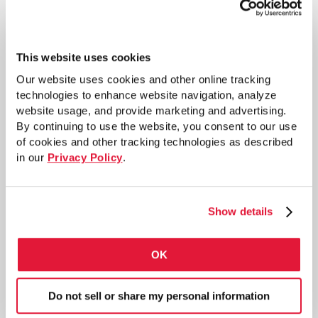
aplicaciones con requerimientos
sísmicos (un 50 % de todos los
edificios de EE. UU.), estructuras con
This website uses cookies
cargas dinámicas (tales como puentes)
Our website uses cookies and other online tracking
y estructuras en donde el espacio
technologies to enhance website navigation, analyze
abierto en el piso es importante.
website usage, and provide marketing and advertising.
By continuing to use the website, you consent to our use
of cookies and other tracking technologies as described
Más información sobre ASTM A1085
in our
Privacy Policy
.
HSS
Show details
OK
Do not sell or share my personal information