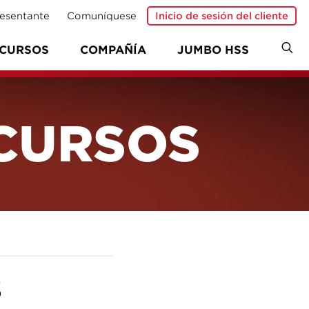
esentante
Comuníquese
Inicio de sesión del cliente
CURSOS
COMPAÑÍA
JUMBO HSS
ECURSOS
s