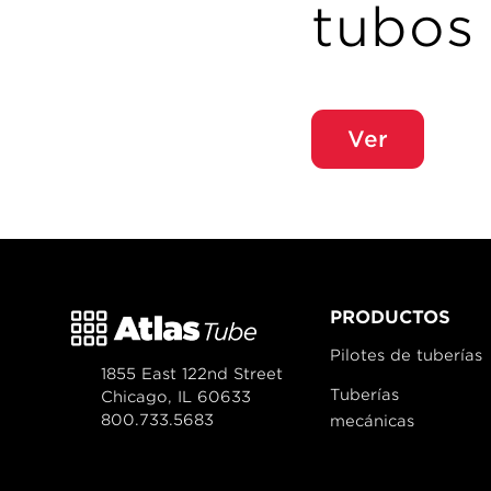
tubos 
Ver
PRODUCTOS
Pilotes de tuberías
1855 East 122nd Street
Tuberías
Chicago, IL 60633
800.733.5683
mecánicas