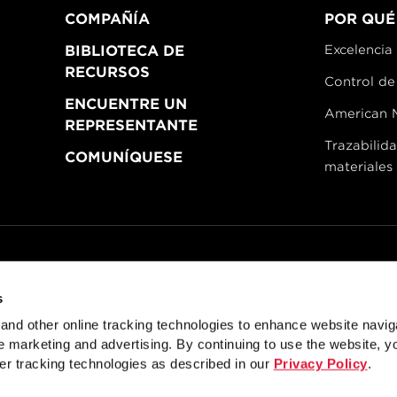
COMPAÑÍA
POR QUÉ
BIBLIOTECA DE
Excelencia 
RECURSOS
Control de
ENCUENTRE UN
American 
REPRESENTANTE
Trazabilid
COMUNÍQUESE
materiales
tries
Política de privacidad
Doing Business with Zekelman
Manag
s
gn of Structural Steel Pipe Racks
Framing Connections for
nd other online tracking technologies to enhance website navig
Staggered Truss System Structural Considerat
 marketing and advertising. By continuing to use the website, y
er tracking technologies as described in our
Privacy Policy
.