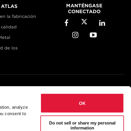
MANTÉNGASE
 ATLAS
CONECTADO
en la fabricación
 calidad
Metal
ad de los
e Cookies
Accessibility
OK
 Square and Rectangular...
ation, analyze
ions (AISC)
ou consent to
Do not sell or share my personal
information