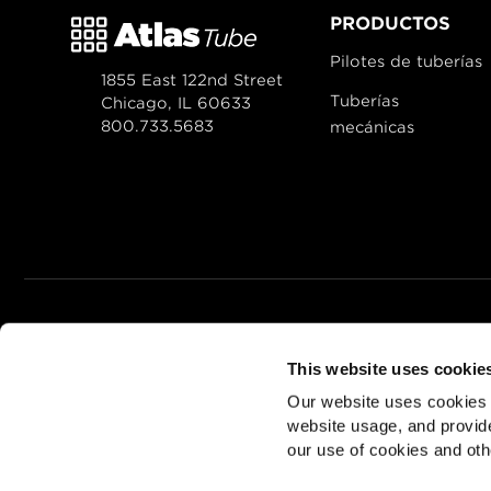
PRODUCTOS
Pilotes de tuberías
1855 East 122nd Street
Tuberías
Chicago, IL 60633
800.733.5683
mecánicas
© 2026
Zekelman Indus
This website uses cookie
ALSO OF INTEREST
Desi
Our website uses cookies a
website usage, and provide
our use of cookies and oth