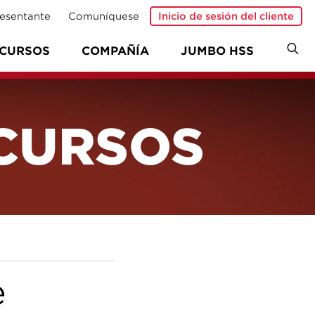
esentante
Comuníquese
Inicio de sesión del cliente
CURSOS
COMPAÑÍA
JUMBO HSS
ECURSOS
e